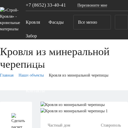
+7 (8652)
33-40-41
Перезвоните мне
Кровля
Фасады
Все меню
Забор
Кровля из минеральной
Комплектующие
черепицы
Компания
Главная
Наши объекты
Кровля из минеральной черепицы
Акции
Контакты
Частный дом
Ставрополь