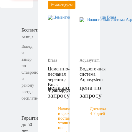
Рекомендуем
Бесплатный
замер
Выезд
и
замер
Braas
Aquasystem
по
Цементно-
Водосточная
Ставрополю
песчаная
система
и
черепица
Aquasystem
Braas
району
цена по
цена по
Франкфурт
всегда
запросу
запросу
бесплатно
Наличие
Доставка
и сроки
4-7 дней
Гарантия
поставки
уточняйте
до 50
по
лет