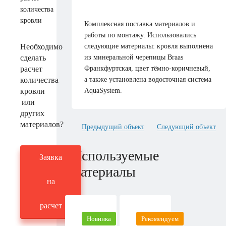
Комплексная поставка материалов и
работы по монтажу. Использовались
Необходимо
следующие материалы: кровля выполнена
сделать
из минеральной черепицы Braas
расчет
Франкфуртская, цвет тёмно-коричневый,
количества
а также установлена водосточная система
кровли
AquaSystem.
или
других
материалов?
Предыдущий объект
Следующий объект
Используемые
Заявка
материалы
на
расчет
Новинка
Рекомендуем