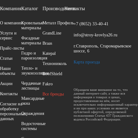
Компания
Каталог
Производители
Контакты
О компании
Кровельные
Металл Профиль
+7 (8652)
33-40-41
материалы
Услуги и
GrandLine
info@stroy-krovlya26.ru
сервис
Фасадные
материалы
Braas
г.Ставрополь, Старомарьевское
Прайс-листы
шоссе, 6
Гидро и
Katepal
пароизоляция
Cтатьи
Карта проезда
Технониколь
Тепло- и
Наши
звукоизоляция
объекты
RoofShield
Чердачные
Акции
Fakro
лестницы
Обращаем ваше внимание на то, что
Контакты
данный интернет-сайт, а также вся
Все бренды
информация о товарах и ценах,
Мансардные
предоставленная на нём, носит
окна
Согласие на
исключительно информационный характер
и ни при каких условиях не является
обработку
публичной офертой, определяемой
Ограждения
персональных
положениями Статьи 437 Гражданского
данных
кодекса Российской Федерации.
Водосточные
системы