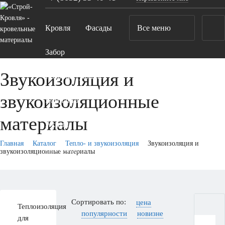
Кровля
Фасады
Все меню
Забор
Звукоизоляция и
Комплектующие
звукоизоляционные
Компания
материалы
Акции
Главная
Каталог
Тепло- и звукоизоляция
Звукоизоляция и
Контакты
звукоизоляционные материалы
Сортировать по:
цена
Теплоизоляция
популярности
новизне
для