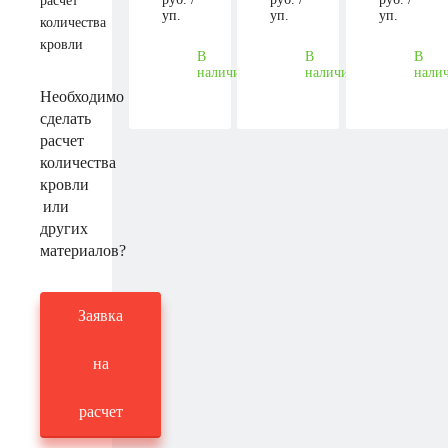
уп.
уп.
уп.
В
В
В
наличии
наличии
нали
Необходимо
сделать
расчет
количества
кровли
или
других
материалов?
Заявка
на
расчет