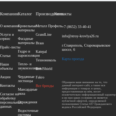
Компания
Каталог
Производители
Контакты
О компании
Кровельные
Металл Профиль
+7 (8652)
33-40-41
материалы
Услуги и
GrandLine
info@stroy-krovlya26.ru
сервис
Фасадные
материалы
Braas
г.Ставрополь, Старомарьевское
Прайс-листы
шоссе, 6
Гидро и
Katepal
пароизоляция
Cтатьи
Карта проезда
Технониколь
Тепло- и
Наши
звукоизоляция
объекты
RoofShield
Чердачные
Акции
Fakro
лестницы
Обращаем ваше внимание на то, что
Контакты
данный интернет-сайт, а также вся
Все бренды
информация о товарах и ценах,
Мансардные
предоставленная на нём, носит
окна
Согласие на
исключительно информационный характер
и ни при каких условиях не является
обработку
публичной офертой, определяемой
Ограждения
персональных
положениями Статьи 437 Гражданского
данных
кодекса Российской Федерации.
Водосточные
системы