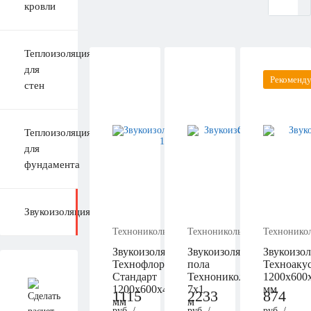
кровли
Теплоизоляция
для
Рекоменд
стен
Теплоизоляция
для
фундамента
Звукоизоляция
Технониколь
Технониколь
Технонико
Звукоизоляция
Звукоизоляция
Звукоизо
Технофлор
пола
Техноаку
Стандарт
Технониколь
1200х600
1200х600х40
7х1
мм
1115
2233
874
мм
м
руб. /
руб. /
руб. /