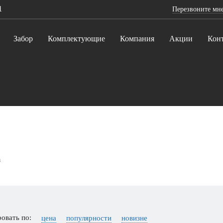
1
Перезвоните мн
Забор
Комплектующие
Компания
Акции
Кон
а
овать по:
цена
популярности
новизне