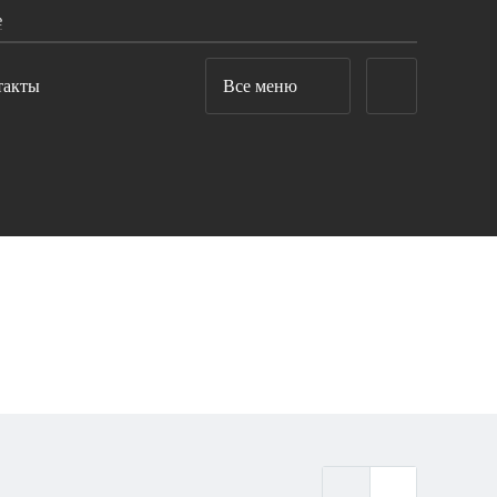
е
такты
Все меню