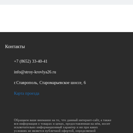
Контакты
+7 (8652)
33-40-41
info@stroy-krovlya26.ru
г.Ставрополь, Старомарьевское шоссе, 6
Карта проезда
Обращаем ваше внимание на то, что данный интернет-сайт, а также
вся информация о товарах и ценах, предоставленная на нём, носит
исключительно информационный характер и ни при каких
условиях не является публичной офертой, определяемой