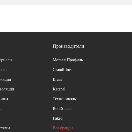
Производители
ериалы
Металл Профиль
риалы
GrandLine
оляция
Braas
изоляция
Katepal
ницы
Технониколь
на
RoofShield
Fakro
стемы
Все бренды