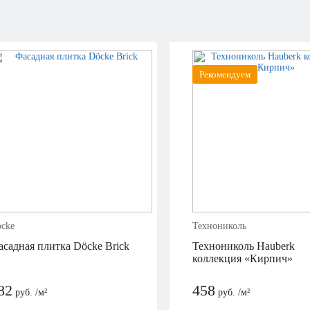
Рекомендуем
cke
Технониколь
садная плитка Döcke Brick
Технониколь Hauberk
коллекция «Кирпич»
82
458
руб. /м²
руб. /м²