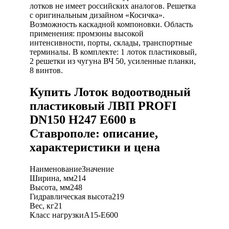
лотков не имеет российских аналогов. Решетка
с оригинальным дизайном «Косичка».
Возможность каскадной компоновки. Область
применения: промзоны высокой
интенсивности, порты, склады, транспортные
терминалы. В комплекте: 1 лоток пластиковый,
2 решетки из чугуна ВЧ 50, усиленные планки,
8 винтов.
Купить Лоток водоотводный
пластиковый ЛВП PROFI
DN150 H247 E600 в
Ставрополе: описание,
характеристики и цена
Наименование
Значение
Ширина, мм
214
Высота, мм
248
Гидравлическая высота
219
Вес, кг
21
Класс нагрузки
A15-Е600