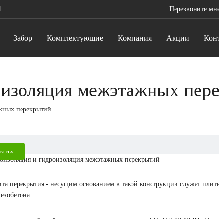
1
Перезвоните мн
Забор
Комплектующие
Компания
Акции
Кон
оизоляция межэтажных пер
жных перекрытий
татья
та перекрытия - несущим основанием в такой конструкции служат плит
езобетона.