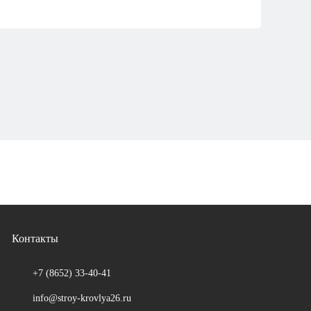
Контакты
+7 (8652)
33-40-41
info@stroy-krovlya26.ru