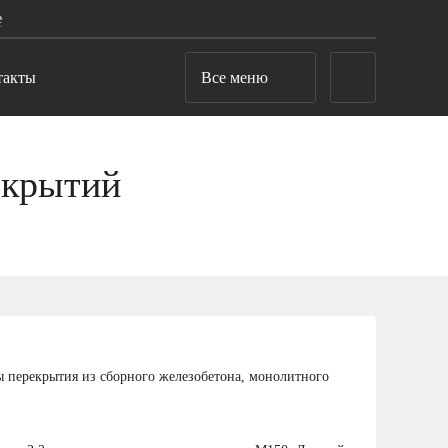
е
такты
Все меню
екрытий
ы перекрытия из сборного железобетона, монолитного