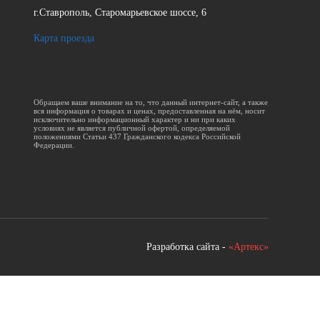
г.Ставрополь, Старомарьевское шоссе, 6
Карта проезда
Обращаем ваше внимание на то, что данный интернет-сайт, а также
вся информация о товарах и ценах, предоставленная на нём, носит
исключительно информационный характер и ни при каких
условиях не является публичной офертой, определяемой
положениями Статьи 437 Гражданского кодекса Российской
Федерации.
Разработка сайта -
«Артекс»