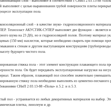
авнивающий слой - выполняют в соответствии с СНиП 2.03.13-88 «Полы
й выполняют с целью выравнивания грубой поверхности плиты перекры
роцессе эксплуатации пола.
коизоляционный слой - в качестве звуко- гидроизоляционного материа
ЕР. Техноэласт АКУСТИК-СУПЕР выполняет две функции – является не
рного шума на 23 Дб), но и гидроизоляцией полов. Поэтому материал у
цевых (150 мм) нахлестов, которые необходимо сварить при помощи про
мыкания к стенам и другим выступающим конструкциям (трубопроводы 
высоту будущего чистого пола.
ированная стяжка пола - этот элемент конструкции плавающего пола пр
ерхности пола. Он будет передавать эксплуатационные нагрузки на нес
ериал. Таким образом, плавающий пол способен значительно уменьшит
ированную стяжку пола необходимо выполнять из цементно-песчаного р
бованиями СНиП 2.03.13-88 «Полы» п.5.2. и п.5.3.
тый пол - устраивается из любых декоративных материалов на выбор. Эт
амическая плитка, линолеум и др.