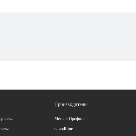
Производители
ериалы
Металл Профиль
риалы
GrandLine