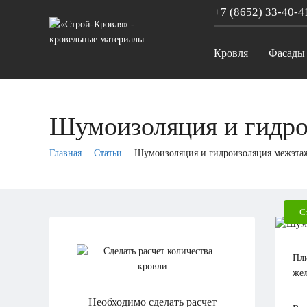
+7 (8652)
33-40-4
Кровля
Фасады
Шумоизоляция и гидр
Главная
Статьи
Шумоизоляция и гидроизоляция межэта
С
Пли
жел
Необходимо сделать расчет