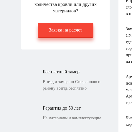
Выр
количества кровли или других
сло
материалов?
в п
Зву
Заявка на расчет
СУП
уда
тор
при
на 
Бесплатный замер
Арм
Выезд и замер по Ставрополю и
пов
району всегда бесплатно
мат
Арм
тре
Гарантия до 50 лет
На материалы и комплектующие
Чис
кер