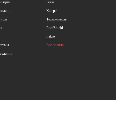
оляция
Braas
изоляция
Katepal
ницы
Технониколь
на
RoofShield
Fakro
стемы
Все бренды
ведения