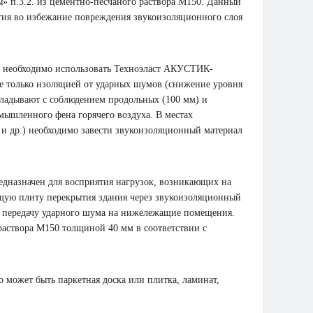
» п.3.2. из цементно-песчаного раствора М150. Данный
тия во избежание повреждения звукоизоляционного слоя
ла необходимо использовать Техноэласт АКУСТИК-
 только изоляцией от ударных шумов (снижение уровня
кладывают с соблюдением продольных (100 мм) и
мышленного фена горячего воздуха. В местах
и др.) необходимо завести звукоизоляционный материал
едназначен для восприятия нагрузок, возникающих на
ущую плиту перекрытия здания через звукоизоляционный
ь передачу ударного шума на нижележащие помещения.
аствора М150 толщиной 40 мм в соответствии с
о может быть паркетная доска или плитка, ламинат,