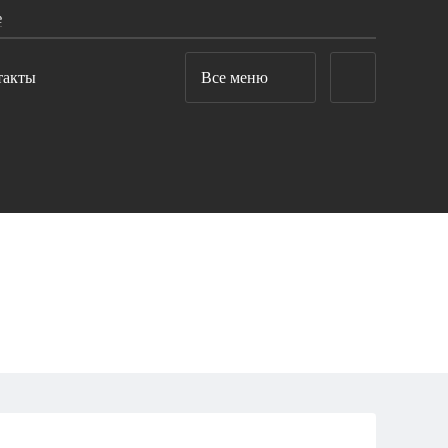
е
такты
Все меню