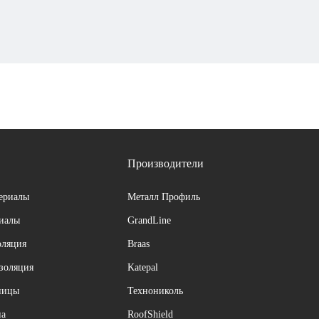
Производители
ериалы
Металл Профиль
риалы
GrandLine
оляция
Braas
изоляция
Katepal
ницы
Технониколь
на
RoofShield