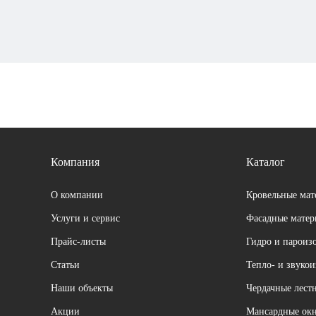
Компания
Каталог
О компании
Кровельные мат
Услуги и сервис
Фасадные мате
Прайс-листы
Гидро и пароиз
Cтатьи
Тепло- и звуко
Наши объекты
Чердачные лест
Акции
Мансардные ок