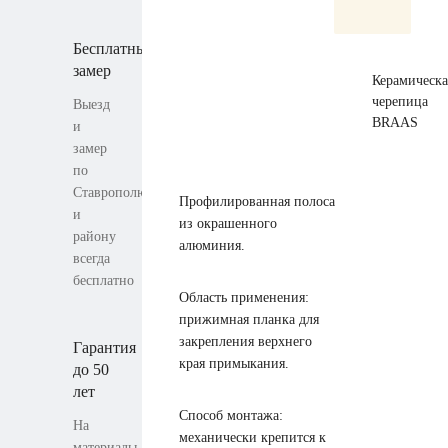
Бесплатный
замер
Керамическа
черепица
Выезд
BRAAS
и
замер
по
Ставрополю
Профилированная полоса
и
из окрашенного
району
алюминия.
всегда
бесплатно
Область применения:
прижимная планка для
закрепления верхнего
Гарантия
края примыкания.
до 50
лет
Способ монтажа:
На
механически крепится к
материалы