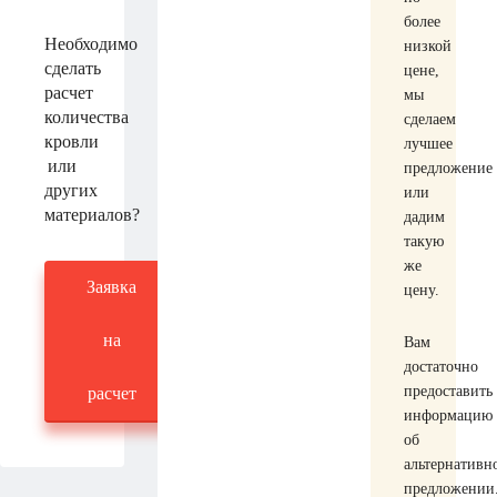
более
Необходимо
низкой
сделать
цене,
расчет
мы
количества
сделаем
кровли
лучшее
или
предложение
других
или
материалов?
дадим
такую
же
Заявка
цену.
на
Вам
достаточно
предоставить
расчет
информацию
об
альтернативн
предложении