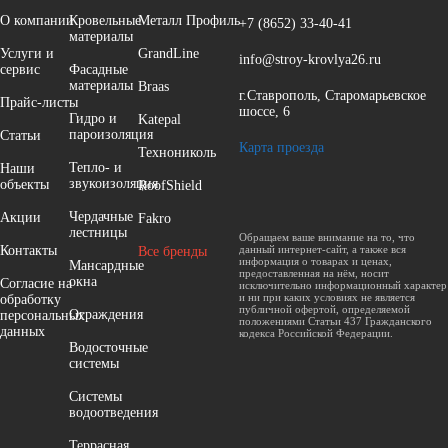
О компании
Кровельные
Металл Профиль
+7 (8652)
33-40-41
материалы
Услуги и
GrandLine
info@stroy-krovlya26.ru
сервис
Фасадные
материалы
Braas
г.Ставрополь, Старомарьевское
Прайс-листы
шоссе, 6
Гидро и
Katepal
пароизоляция
Cтатьи
Карта проезда
Технониколь
Тепло- и
Наши
звукоизоляция
объекты
RoofShield
Чердачные
Акции
Fakro
лестницы
Обращаем ваше внимание на то, что
Контакты
данный интернет-сайт, а также вся
Все бренды
информация о товарах и ценах,
Мансардные
предоставленная на нём, носит
окна
Согласие на
исключительно информационный характер
и ни при каких условиях не является
обработку
публичной офертой, определяемой
Ограждения
персональных
положениями Статьи 437 Гражданского
данных
кодекса Российской Федерации.
Водосточные
системы
Системы
водоотведения
Террасная