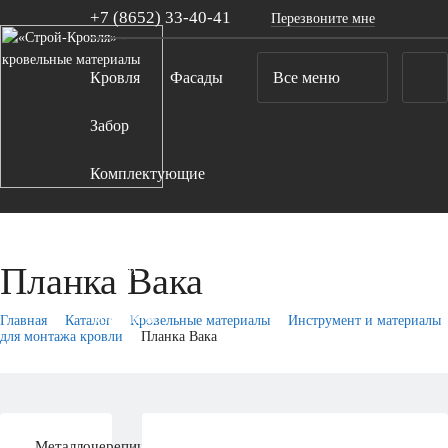
+7 (8652)
33-40-41
Перезвоните мне
Кровля
Фасады
Все меню
Забор
Комплектующие
Компания
Планка Вака
Акции
Контакты
Главная
Каталог
Кровельные материалы
Инструмент и материалы
для монтажа кровли
Планка Вака
Металлочерепица