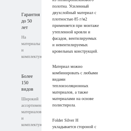
полотна. Усиленный
двухслойный материал с
Гарантия
плотностью 85 г/м2
до 50
применяется при монтаже
лет
утепленной кровли и
На
фасадов, вентилируемых
материалы
и невентилируемых
и
кровельных конструкций.
комплектующие
Материал можно
комбинировать с любыми
Более
видами
150
теплоизоляционных
видов
материалов, а также
материалами на основе
Широкий
полистирола.
ассортимент
материалов
и
Folder Silver H
комплектующих
укладывается стороной с