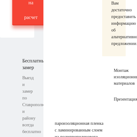
на
Вам
достаточно
предоставить
расчет
информацию
об
альтернативн
предложении
Бесплатный
замер
Монтаж
изоляционн
Выезд
материалов
и
замер
по
Презентаци
Ставрополю
и
району
пароизоляционная пленка
всегда
с ламинированным слоем
бесплатно
из полипропиленового