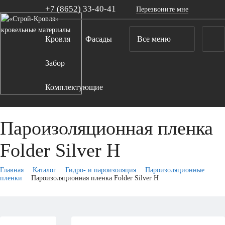
+7 (8652)
33-40-41
Перезвоните мне
Кровля
Фасады
Все меню
Забор
Комплектующие
Компания
Пароизоляционная пленка
Акции
Folder Silver H
Контакты
Главная
Каталог
Гидро- и пароизоляция
Пароизоляционные
пленки
Пароизоляционная пленка Folder Silver H