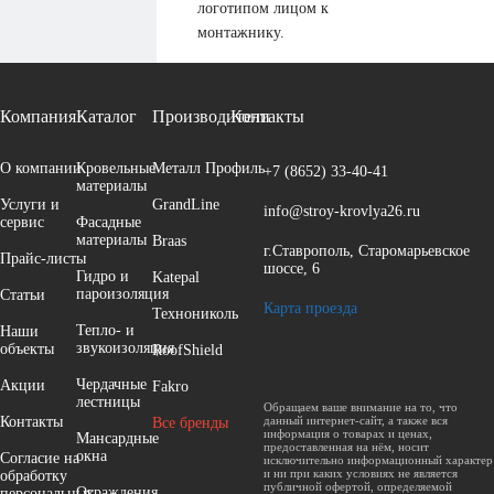
логотипом лицом к
монтажнику.
Компания
Каталог
Производители
Контакты
О компании
Кровельные
Металл Профиль
+7 (8652)
33-40-41
материалы
Услуги и
GrandLine
info@stroy-krovlya26.ru
сервис
Фасадные
материалы
Braas
г.Ставрополь, Старомарьевское
Прайс-листы
шоссе, 6
Гидро и
Katepal
пароизоляция
Cтатьи
Карта проезда
Технониколь
Тепло- и
Наши
звукоизоляция
объекты
RoofShield
Чердачные
Акции
Fakro
лестницы
Обращаем ваше внимание на то, что
Контакты
данный интернет-сайт, а также вся
Все бренды
информация о товарах и ценах,
Мансардные
предоставленная на нём, носит
окна
Согласие на
исключительно информационный характер
и ни при каких условиях не является
обработку
публичной офертой, определяемой
Ограждения
персональных