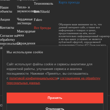
Карта проезда
Технониколь
Тепло- и
Наши
звукоизоляция
объекты
RoofShield
Чердачные
Акции
Fakro
лестницы
Обращаем ваше внимание на то, что
Контакты
данный интернет-сайт, а также вся
Все бренды
информация о товарах и ценах,
Мансардные
предоставленная на нём, носит
окна
Согласие на
исключительно информационный характер
и ни при каких условиях не является
обработку
публичной офертой, определяемой
Ограждения
персональных
положениями Статьи 437 Гражданского
данных
кодекса Российской Федерации.
Водосточные
Мы используем cookie
системы
Системы
Сайт использует файлы cookie и сервисы аналитики для
водоотведения
корректной работы, улучшения сервиса и анализа
посещаемости. Нажимая «Принять», вы соглашаетесь
Террасная
с
политикой конфиденциальности
и
соглашением на обработку
доска
персональных данных
.
Принять
© 2010—2026 «Строй-Кровля» - кровельные
Разработка сайта -
Отклонить