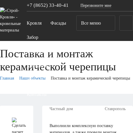
+7 (8652)
33-40-41
Перезвоните мне
Кровля
Фасады
Все меню
Забор
Поставка и монтаж
Комплектующие
керамической черепицы
Компания
Главная
Наши объекты
Поставка и монтаж керамической черепицы
Акции
Контакты
Частный дом
Ставрополь
Выполнили комплексную поставку
материалов, а также провели монтаж.