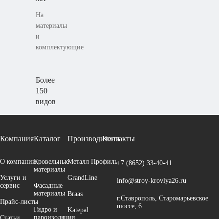
На
материалы
и
комплектующие
Более
150
видов
Широкий
ассортимент
Компания
Каталог
Производители
Контакты
материалов
и
комплектующих
О компании
Кровельные
Металл Профиль
+7 (8652)
33-40-41
материалы
Услуги и
GrandLine
info@stroy-krovlya26.ru
сервис
Фасадные
материалы
Braas
г.Ставрополь, Старомарьевское
Прайс-листы
шоссе, 6
Гидро и
Katepal
пароизоляция
Cтатьи